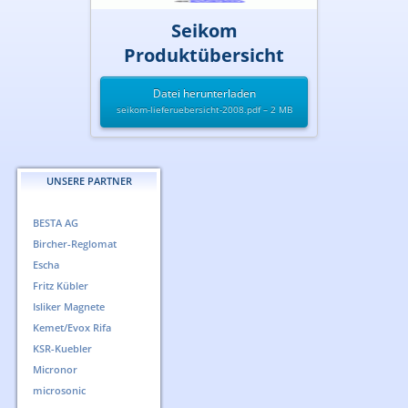
Seikom
Produktübersicht
Datei herunterladen
seikom-lieferuebersicht-2008.pdf – 2 MB
UNSERE PARTNER
BESTA AG
Bircher-Reglomat
Escha
Fritz Kübler
Isliker Magnete
Kemet/Evox Rifa
KSR-Kuebler
Micronor
microsonic