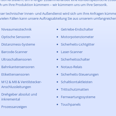
ch um Ihre Produktion kümmern – wir kümmern uns um Ihre Sensorik.
ser technischer Innen- und Außendienst wird sich um Ihre Anfragen kümme
 vielen Fällen kann unsere Auftragsabteilung Sie aus unserem umfangreiche
Niveaumesstechnik
Getriebe-Endschalter
Optische Sensoren
Motorpotenziometer
Distanzmess-Systeme
Sicherheits-Lichtgitter
Barcode-Scanner
Laser-Scanner
Ultraschallsensoren
Sicherheitsschalter
Bahnkantensensoren
Notaus-Relais
Etikettensensoren
Sicherheits-Steuerungen
M12 & M8 & Ventilstecker-
Schaltkontaktleisten
Anschlussleitungen
Trittschutzmatten
Drehgeber absolut und
Fernwartungssysteme
inkremental
Touchpanels
Prozessanzeigen