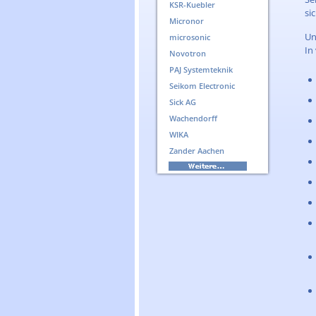
KSR-Kuebler
si
Micronor
Un
microsonic
In
Novotron
PAJ Systemteknik
Seikom Electronic
Sick AG
Wachendorff
WIKA
Zander Aachen