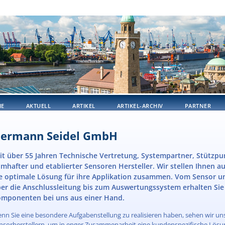
IE
AKTUELL
ARTIKEL
ARTIKEL-ARCHIV
PARTNER
ermann Seidel GmbH
it über 55 Jahren Technische Vertretung, Systempartner, Stützp
mhafter und etablierter Sensoren Hersteller. Wir stellen Ihnen 
e optimale Lösung für ihre Applikation zusammen. Vom Sensor un
er die Anschlussleitung bis zum Auswertungssystem erhalten Sie 
mponenten bei uns aus einer Hand.
nn Sie eine besondere Aufgabenstellung zu realisieren haben, sehen wir uns
nsorherstellern, um in enger Zusammenarbeit eine kundenspezifische Lösung 