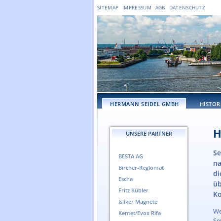
SITEMAP
IMPRESSUM
AGB
DATENSCHUTZ
HERMANN SEIDEL GMBH
HISTOR
H
UNSERE PARTNER
Se
BESTA AG
na
Bircher-Reglomat
di
Escha
üb
Fritz Kübler
Ko
Isliker Magnete
We
Kemet/Evox Rifa
Se